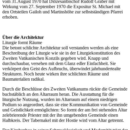
vom 31.August 1970 hat Diözesanbischof Rudolf Graber mit
Wirkung vom 27. September 1970 die Expositur St. Michael mit
den Ortsteilen Gailoh und Martinshöhe zur selbstständigen Pfarrei
erhoben.
Über die Architektur
Liturgie formt Räume
Die betont schlichte Architektur soll verstanden werden als eine
Beschreibung der Liturgie wie sie in der Liturgiekonstitution des
Zweiten Vatikanischen Konzils gegeben wird. Knapp und
durchschaubar, versehen mit dem Glanz edler Einfachheit. Sie
verkörpert den Geist des Aufbruchs, überwindet jahrhundertealte
Strukturen. Noch heute wirken ihre schlichten Räume und
Baumaterialien radikal.
Durch die Beschlüsse des Zweiten Vatikanums rückte die Gemeinde
buchstäblich an den Altarraum heran. Die Ausstattung für die
liturgische Nutzung, wurden im Altarraum auf einem niedrigen
Podium so angeordnet, dass sie eine Kommunikation von Gemeinde
und Geistlichkeit ermöglichten: So formt der am frei stehenden Altar
zelebrierende Priester mit der ihn umgebenden Gemeinde einen
Halbkreis. Der Tabernakel mit der Hostie wird vom Altar getrennt.