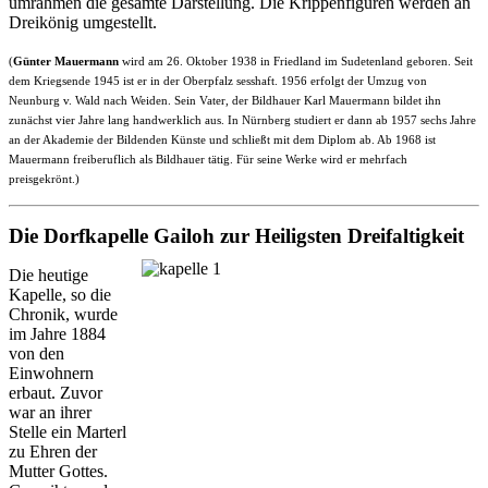
umrahmen die gesamte Darstellung. Die Krippenfiguren werden an
Dreikönig umgestellt.
(
Günter Mauermann
wird am 26. Oktober 1938 in Friedland im Sudetenland geboren. Seit
dem Kriegsende 1945 ist er in der Oberpfalz sesshaft. 1956 erfolgt der Umzug von
Neunburg v. Wald nach Weiden. Sein Vater, der Bildhauer Karl Mauermann bildet ihn
zunächst vier Jahre lang handwerklich aus. In Nürnberg studiert er dann ab 1957 sechs Jahre
an der Akademie der Bildenden Künste und schließt mit dem Diplom ab. Ab 1968 ist
Mauermann freiberuflich als Bildhauer tätig. Für seine Werke wird er mehrfach
preisgekrönt.)
Die Dorfkapelle Gailoh zur Heiligsten Dreifaltigkeit
Die heutige
Kapelle, so die
Chronik, wurde
im Jahre 1884
von den
Einwohnern
erbaut. Zuvor
war an ihrer
Stelle ein Marterl
zu Ehren der
Mutter Gottes.