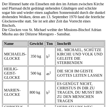
Der Himmel hatte ein Einsehen mit den im Atrium zwischen Kirche
und Pfarrsaal dicht gedrängt stehenden Gläubigen und schickte
sogar hin und wieder einen zaghaften Sonnenstrahl durch die dunkel
drohenden Wolken, denn am 13. September 1970 fand die feierliche
Glockenweihe statt. Sie ist seit alter Zeit das Vorrecht eines
Bischofs.
Die Glocken von St. Michael weihte der Missions-Bischof Adrian
Mkoba aus der Diözese Morogoro - Sansibar.
Name
Gewicht
Ton
Inschrift
HL. MICHAEL, SCHÜTZE
MICHAELIS-
KIRCHE UND VOLK UND
1
350 kg
b
GLOCKE
GELEITE DIE
STERBENDEN
HEILIG-
DIE SICH IM GEISTE
1
GEIST-
500 kg
as
GOTTES LEITEN LASSEN
GLOCKE
ES GENÜGT NICHT,
CHRISTUS IN DIR ZU
MARIEN-
1
800 kg
TRAGEN, DU MUSST IHN
b
GLOCKE
ZU DEN MENSCHEN
TRAGEN