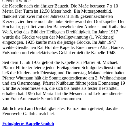
Geweiht wurde
die Kapelle nach einjähriger Bauzeit. Die Maße betragen 7 x 10
Meter. Der Turm ist 12,50 Meter hoch. Ein Muttergottesbild,
flankiert von zwei mit der Jahreszahl 1886 gekennzeichneten
Kerzen, ziert heute noch die linke Seitenwand der Dorfkapelle. Der
Hochaltar, gestiftet von den Bauerseheleuten Andreas und Katharina
Weiß, trägt das Bild der Heiligsten Dreifaltigkeit. Im Jahre 1917
wurde die Glocke wegen der Metallgewinnung (1. Weltkrieg)
eingezogen, 1925 kaufte man die jetzige Glocke. Im Jahr 1947
weihte Geistlichen Rat Hof die Kapelle. Einen neuen Altar, Bänke,
Fußboden und ein elektrisches Geläut erhielt die Kapelle 1948.
Seit dem 1. Juli 1972 gehört die Kapelle zur Pfarrei St. Michael.
Pfarrer Hirtreiter feierte jeden Freitag einen Schulgottesdienst und
ließ die Kinder auch Dienstag und Donnerstag Maiandachten halten.
Pfarrer Wittmann hält die Sonntaggottesdienste am 2. Weihnachtstag
und am Ostermontag. Pfarrer Nußbaum führte jeden Donnerstag 19
Uhr die Abendmesse ein, die sich bis heute als fester Bestandteil
erhalten hat. 1995 hat Maria List die Mesner- und Lektorendienste
von Frau Annemarie Schmidt übernommen.
Jährlich wird am Dreifaltigkeitsfest Patrozinium gefeiert, das die
Feuerwehr Gailoh ausrichtet.
Fotogalerie Kapelle Gailoh