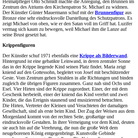
Heimatpfleger Otto Schmidt machte die Anregung, den Brunnen im
Zentrum des Atriums den Kirchenpatron St. Michael zu widmen.
Der Künstler Günter Mauermann schuf mit der
Brunnenfigur
aus
Bronze eine sehr eindrucksvolle Darstellung des Schutzpatrons. Es
zeigt Michael von oben, wie er den Satan voll im Griff hat. Luzifer
vermag sich kaum zu bewegen, weil Michael ihm die Lanze auf
seine Brust gesetzt hat.
Krippenfiguren
Der Künstler schuf 1971 ebenfalls eine
Krippe als Bilderwand
.
Hintergrund ist eine gebatikte Leinwand, in deren zentraler Sonne
das in der Krippe liegende Kind seinen Platz findet. Maria zeigt
kniend auf den Gottessohn, begleitet von Josef mit beschützender
Geste. Vom Zentrum gehen Strahlen in alle Richtungen und binden
zugleich die übrigen Figuren zusammen. Ganz nah sind Ochs und
Esel. Vier Hirten sind der Krippe zugeordnet. Einer, der mit dem
Geschenk herbeieilt, einer der kniend das Kind verehrt und zwei
Kinder, die das Ereignis staunend und musizierend betrachten.
Die Hirten, Vertreter der Kleinen und Verachteten der damaligen
Gesellschaft, sind als erste beim Kind. Der Zug der Weisen aus dem
Morgenland kommt von der rechten Seite, großartige und
eindrucksvolle Gestalten. In ihrer Verneigung vor dem Kind, deuten
sie auch hin auf die Verehrung, die nun die große Welt dem
neugeborenen König entgegenbringt. Kunstvolle Gebinde