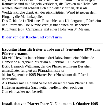
Raumteile sind mit Ziegeln verkleidet, die Decken mit Holz. Am
rechten Raumteil schließt sich ein Seitenschiff an, dass als
Werktagskirche dient. An der rückwärtigen Wand ist neben dem
Eingang die Marienkapelle.
Das Gebäude ist Teil eines Ensembles aus Kindergarten, Pfarrheim
und Pfarrhaus. Die Kirche verfügt über einen freistehenden
Kirchturm (sog. Campanile) mit einer Höhe von 34 Metern.
Bilder von der Kirche und vom Turm
Expositus Hans Hirtreiter wurde am 27. September 1970 zum
Pfarrer ernannt.
Mit viel Herzblut hat er binnen drei Jahrzehnten eine blühende
Gemeinde aufgebaut, bis er am 4. Februar 1995 verstarb.
BGR Heinrich Wittmann, der die Pfarrei seit ihrem Bestehen
unterstützte, fungiert als Pfarradministrator
bis im September 1995 Pfarrer Peter Nussbaum die Pfarrei
übernahm.
Als Pfarrer mit Leib und Seele hat dieser die von Pfarrer Hans
Hirtreiter ausgesäte Saat weiter gepflegt, aber auch den
Gemeindeacker neu bestellt.
Installation von Pfarrer Peter Nuβbaum am 1. Oktober 1995