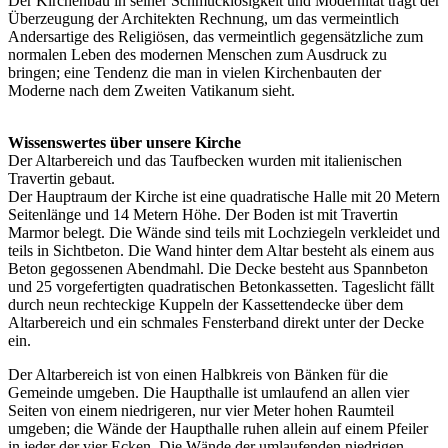
Der Kirchenbau in seiner Schmucklosigkeit und Modernität trägt der
Überzeugung der Architekten Rechnung, um das vermeintlich
Andersartige des Religiösen, das vermeintlich gegensätzliche zum
normalen Leben des modernen Menschen zum Ausdruck zu
bringen; eine Tendenz die man in vielen Kirchenbauten der
Moderne nach dem Zweiten Vatikanum sieht.
Wissenswertes über unsere Kirche
Der Altarbereich und das Taufbecken wurden mit italienischen
Travertin gebaut.
Der Hauptraum der Kirche ist eine quadratische Halle mit 20 Metern
Seitenlänge und 14 Metern Höhe. Der Boden ist mit Travertin
Marmor belegt. Die Wände sind teils mit Lochziegeln verkleidet und
teils in Sichtbeton. Die Wand hinter dem Altar besteht als einem aus
Beton gegossenen Abendmahl. Die Decke besteht aus Spannbeton
und 25 vorgefertigten quadratischen Betonkassetten. Tageslicht fällt
durch neun rechteckige Kuppeln der Kassettendecke über dem
Altarbereich und ein schmales Fensterband direkt unter der Decke
ein.
Der Altarbereich ist von einen Halbkreis von Bänken für die
Gemeinde umgeben. Die Haupthalle ist umlaufend an allen vier
Seiten von einem niedrigeren, nur vier Meter hohen Raumteil
umgeben; die Wände der Haupthalle ruhen allein auf einem Pfeiler
in jeder der vier Ecken. Die Wände der umlaufenden niedrigen